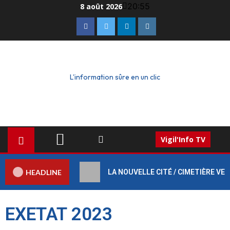
20:55
8 août 2026
L'information sûre en un clic
Vigil'Info TV
HEADLINE
LA NOUVELLE CITÉ / CIMETIÈRE VERT :
EXETAT 2023