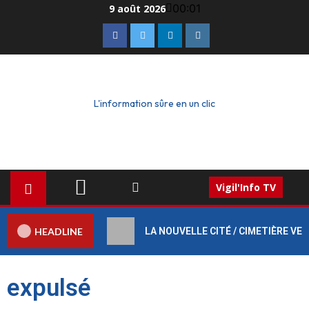
00:01
9 août 2026
L'information sûre en un clic
Vigil'Info TV
HEADLINE
LA NOUVELLE CITÉ / CIMETIÈRE VERT :
expulsé