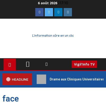
17:10
6 août 2026
L'information sûre en un clic
Vigil'Info TV
HEADLINE
Drame aux Cliniques Universitaires 
face