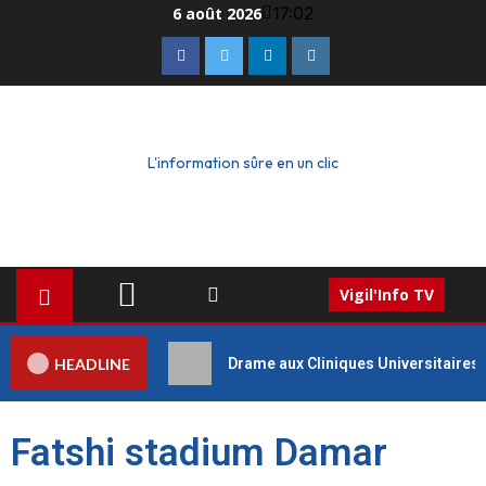
17:02
6 août 2026
L'information sûre en un clic
Vigil'Info TV
HEADLINE
Drame aux Cliniques Universitaires 
Fatshi stadium Damar