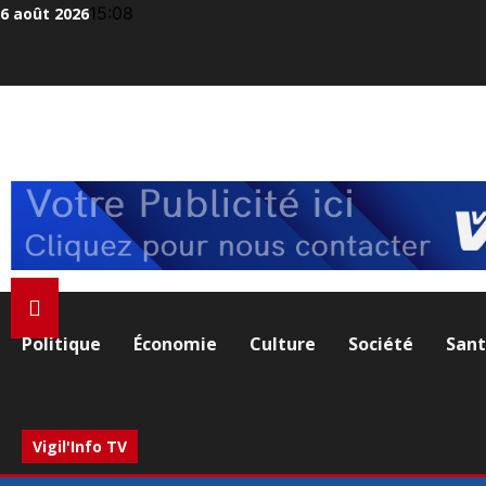
Aller
15:08
6 août 2026
au
contenu
Politique
Économie
Culture
Société
San
Vigil'Info TV