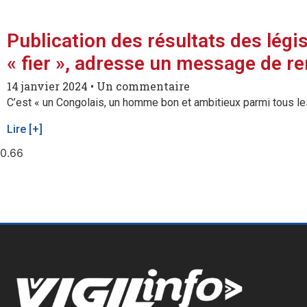
Publication des résultats des lég
« fier », adresse un message de 
14 janvier 2024
Un commentaire
C’est « un Congolais, un homme bon et ambitieux parmi tous l
Lire [+]