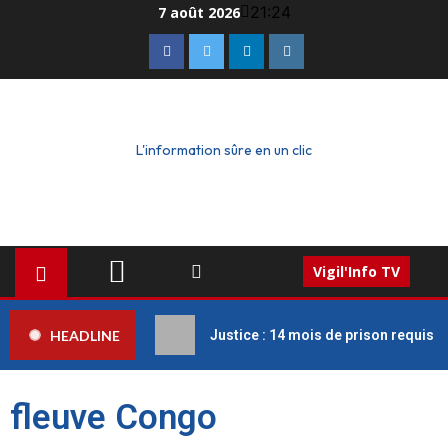
21:24
7 août 2026
L'information sûre en un clic
Vigil'Info TV
HEADLINE
Justice : 14 mois de prison requis c
fleuve Congo