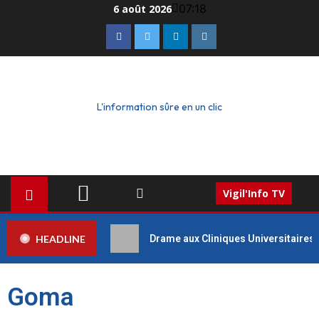
07:18
6 août 2026
L'information sûre en un clic
Vigil'Info TV
HEADLINE
Drame aux Cliniques Universitaires 
Goma