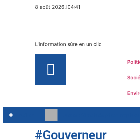
8 août 2026
04:41
L'information sûre en un clic
Polit
Socié
Envi
headline
Justice : 14 mois de prison requis c
#Gouverneur