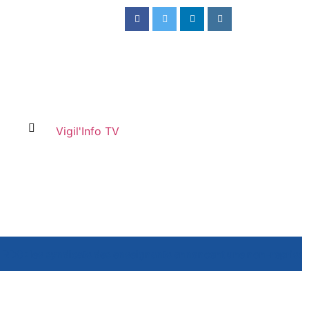
Vigil'Info TV
RDC : les syndicats des enseignants annoncent une non-reprise 