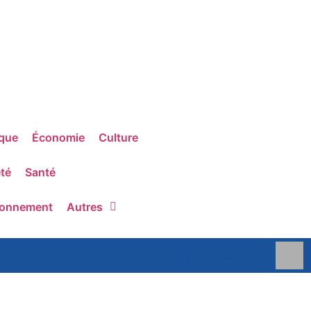
ique
Économie
Culture
té
Santé
ronnement
Autres
ontre Rebo Tchulo, la partie civile réclame 250.000 USD