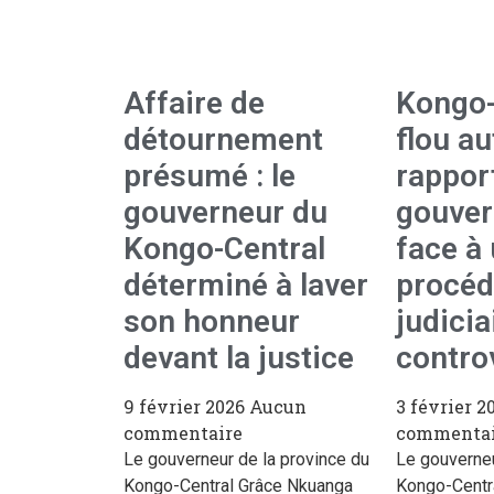
Affaire de
Kongo-
détournement
flou a
présumé : le
rapport
gouverneur du
gouver
Kongo-Central
face à
déterminé à laver
procéd
son honneur
judicia
devant la justice
contro
9 février 2026
Aucun
3 février 2
commentaire
commentai
Le gouverneur de la province du
Le gouverneu
Kongo-Central Grâce Nkuanga
Kongo-Centr