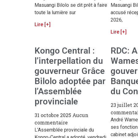
Masuangi Bilolo se dit prêt à faire
Masuangi Bilo
toute la lumière sur
accusé récept
2026,
Lire [+]
Lire [+]
Kongo Central :
RDC: A
l’interpellation du
Wames
gouverneur Grâce
gouver
Bilolo adoptée par
Banque
l’Assemblée
du Co
provinciale
23 juillet 
commentai
31 octobre 2025
Aucun
André Wames
commentaire
ses fonction
L’Assemblée provinciale du
cabinet adjoi
Kongo-Central a adopté, vendredi