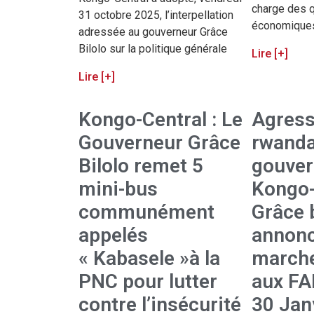
charge des 
31 octobre 2025, l’interpellation
économique
adressée au gouverneur Grâce
Bilolo sur la politique générale
Lire [+]
Lire [+]
Kongo-Central : Le
Agress
Gouverneur Grâce
rwanda
Bilolo remet 5
gouver
mini-bus
Kongo-
communément
Grâce b
appelés
annonc
« Kabasele »à la
marche
PNC pour lutter
aux FA
contre l’insécurité
30 Jan