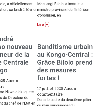
lo, a officiellement
Masuangi Bilolo, a instruit le
ion, ce lundi 2 février
ministre provincial de l’Intérieur
d’organiser, en
Lire [+]
ndré
o nouveau
Banditisme urbain
neur de la
au Kongo-Central :
 Centrale
Grâce Bilolo prend
ngo
des mesures
fortes !
2025
Aucun
re
17 juillet 2025
Aucun
o Nkwaloloki quitte
commentaire
s de Directeur de
Dans le cadre du deuxième pilier
nt du chef de l’État en
du plan quinquennal du