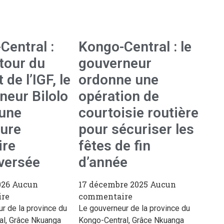
Central :
Kongo-Central : le
utour du
gouverneur
 de l’IGF, le
ordonne une
neur Bilolo
opération de
 une
courtoisie routière
ure
pour sécuriser les
ire
fêtes de fin
versée
d’année
026
Aucun
17 décembre 2025
Aucun
re
commentaire
r de la province du
Le gouverneur de la province du
al, Grâce Nkuanga
Kongo-Central, Grâce Nkuanga