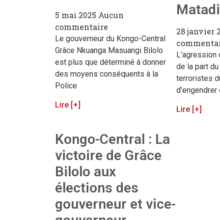
Matadi
5 mai 2025
Aucun
commentaire
28 janvier
Le gouverneur du Kongo-Central
commentai
Grâce Nkuanga Masuangi Bilolo
L’agression d
est plus que déterminé à donner
de la part d
des moyens conséquents à la
terroristes 
Police
d’engendre
Lire [+]
Lire [+]
Kongo-Central : La
victoire de Grâce
Bilolo aux
élections des
gouverneur et vice-