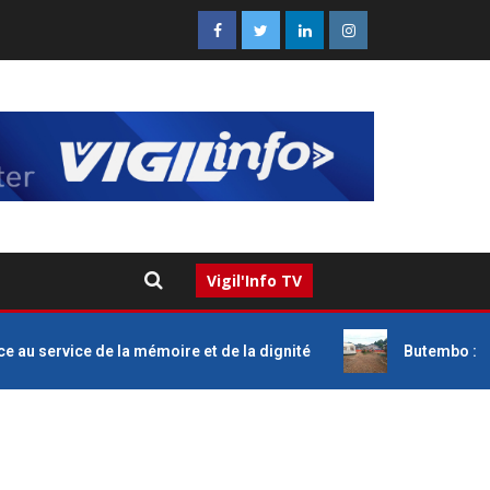
Vigil'Info TV
 service de la mémoire et de la dignité
Butembo : guéri