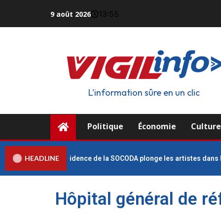
13:55
9 août 2026
L'information sûre en un clic
Politique
Économie
Cultur
HEADLINE
ataille pour la présidence de la SOCODA plonge les artistes dans le f
Hôpital général de r