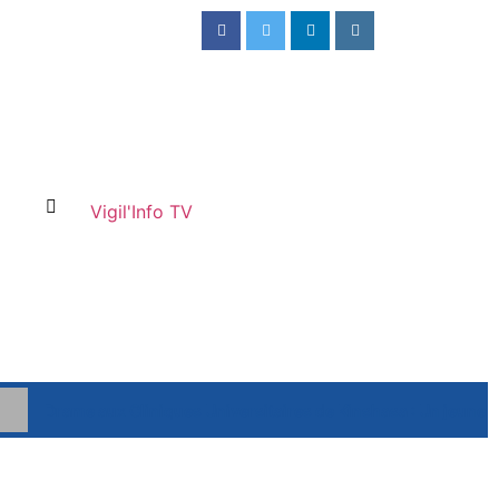
Vigil'Info TV
Drame aux Cliniques Universitaires de Kinshasa : Un jeune 