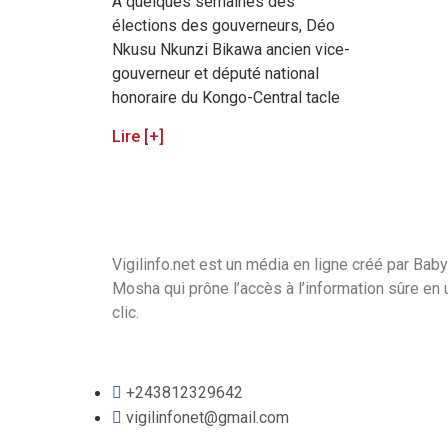
A quelques semaines des
élections des gouverneurs, Déo
Nkusu Nkunzi Bikawa ancien vice-
gouverneur et député national
honoraire du Kongo-Central tacle
Lire [+]
Vigilinfo.net est un média en ligne créé par Baby
Mosha qui prône l’accès à l’information sûre en 
clic.
+243812329642
vigilinfonet@gmail.com