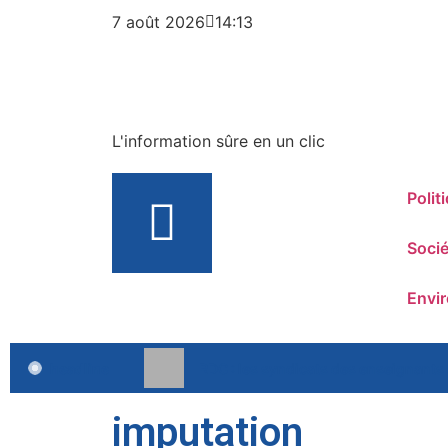
7 août 2026
14:13
L'information sûre en un clic
Polit
Socié
Envi
headline
RDC : les syndicats des enseignants
imputation