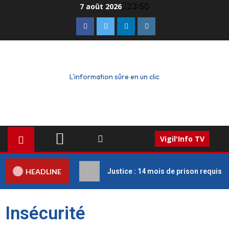
23:50
7 août 2026
L'information sûre en un clic
Vigil'Info TV
HEADLINE
Justice : 14 mois de prison requis c
Insécurité