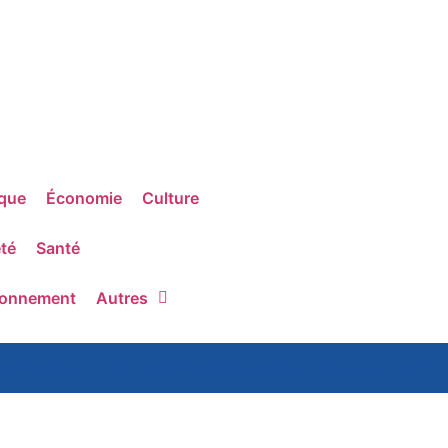
ique
Économie
Culture
té
Santé
ronnement
Autres
de Kinshasa : Un jeune patient décède après un refus de prise en 