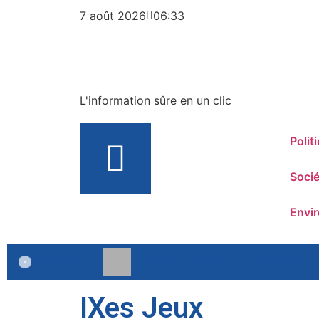
7 août 2026
06:33
L'information sûre en un clic
Polit
Socié
Envi
headline
Drame aux Cliniques Universitaires 
IXes Jeux