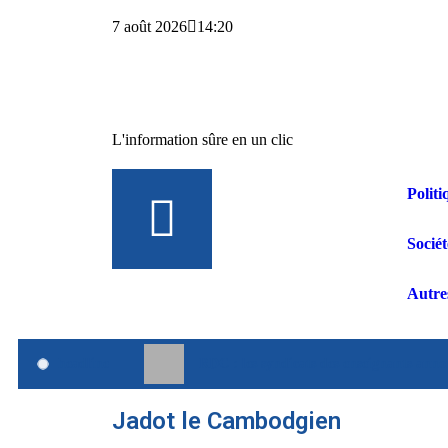
7 août 2026
14:20
L'information sûre en un clic
Politi
Sociét
Autre
headline
RDC : les syndicats des enseignants anno
Jadot le Cambodgien