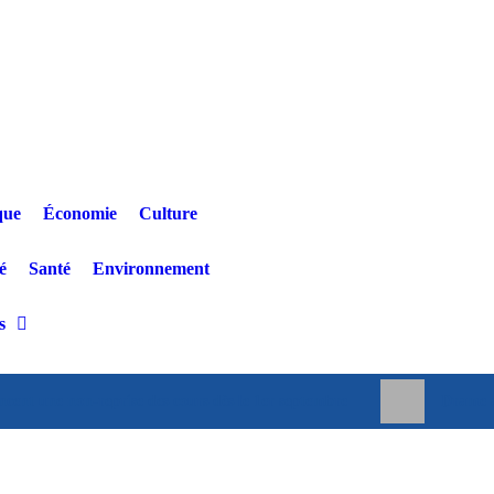
que
Économie
Culture
é
Santé
Environnement
s
ncent une non-reprise des cours dès le 1er septembre
Drame a