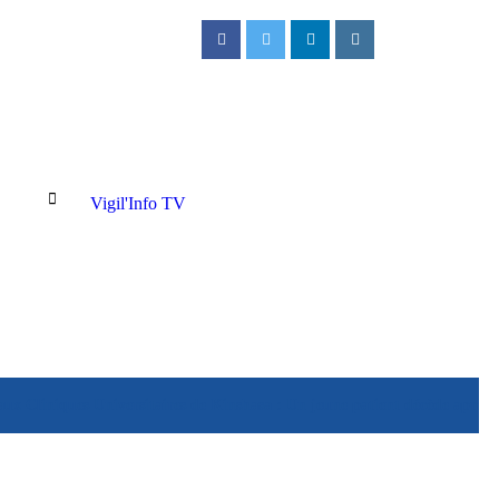
Vigil'Info TV
ux Cliniques Universitaires de Kinshasa : Un jeune patient décède après u