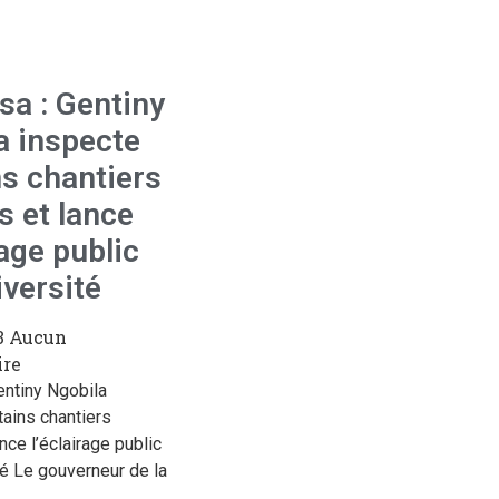
sa : Gentiny
a inspecte
ns chantiers
s et lance
rage public
iversité
3
Aucun
re
entiny Ngobila
tains chantiers
ance l’éclairage public
té Le gouverneur de la