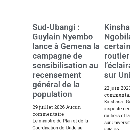
Sud-Ubangi :
Kinsha
Guylain Nyembo
Ngobil
lance à Gemena la
certai
campagne de
routier
sensibilisation au
l’éclai
recensement
sur Un
général de la
22 juin 202
population
commentai
Kinshasa : G
29 juillet 2026
Aucun
inspecte cer
commentaire
routiers et l
Le ministre du Plan et de la
sur Universi
Coordination de l’Aide au
ville de