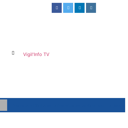
Vigil'Info TV
Drame aux Cliniques Universitaires de Kinshasa : Un jeune 