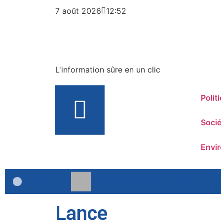
7 août 2026
12:52
L'information sûre en un clic
Polit
Socié
Envi
headline
RDC : les syndicats des enseignants
Lance