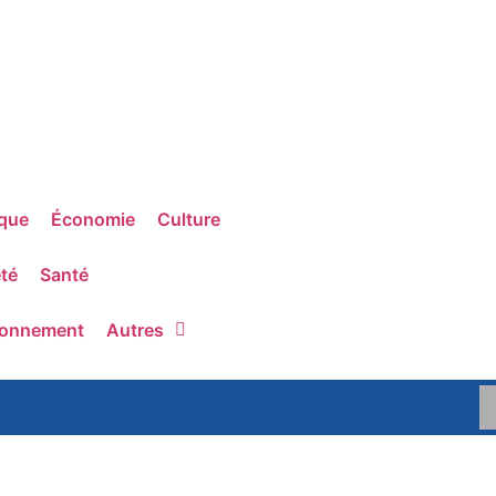
ique
Économie
Culture
té
Santé
ronnement
Autres
 annoncent une non-reprise des cours dès le 1er septembre