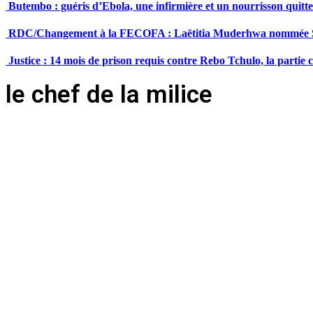
Butembo : guéris d’Ebola, une infirmière et un nourrisson quit
RDC/Changement à la FECOFA : Laëtitia Muderhwa nommée Se
Justice : 14 mois de prison requis contre Rebo Tchulo, la partie
le chef de la milice