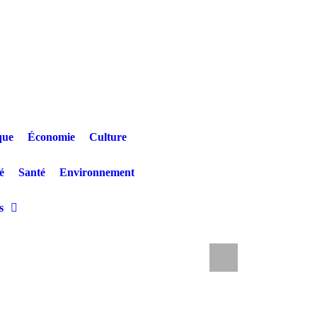
que
Économie
Culture
é
Santé
Environnement
s
e et un nourrisson quittent le CTE de Katwa
RDC/Changement