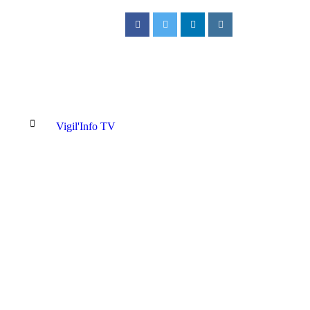
Vigil'Info TV
 à la FECOFA : Laëtitia Muderhwa nommée Secrétaire générale