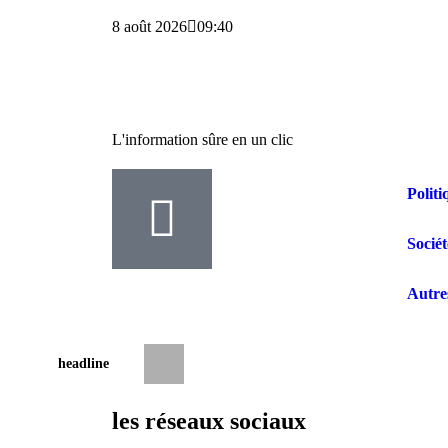
8 août 2026
09:40
L'information sûre en un clic
Politi
Sociét
Autre
headline
Butembo : guéris d’Ebola, une infirmièr
les réseaux sociaux