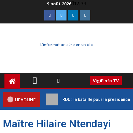
12:39
9 août 2026
L'information sûre en un clic
Vigil'Info TV
HEADLINE
RDC : la bataille pour la présidence
Maître Hilaire Ntendayi