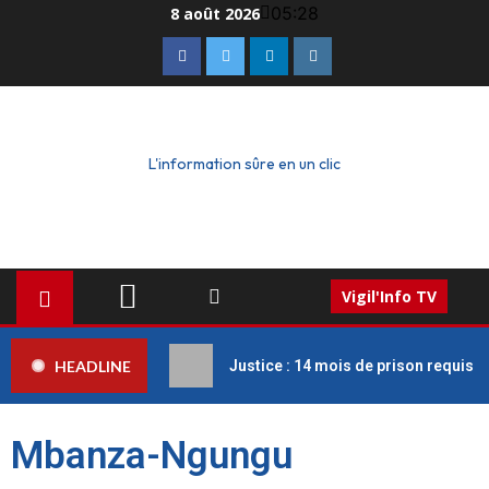
05:28
8 août 2026
L'information sûre en un clic
Vigil'Info TV
HEADLINE
Justice : 14 mois de prison requis c
Mbanza-Ngungu