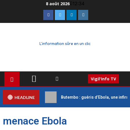
12:34
8 août 2026
L'information sûre en un clic
Vigil'Info TV
HEADLINE
Butembo : guéris d’Ebola, une infirm
menace Ebola