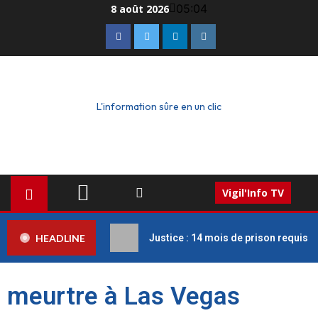
05:04
8 août 2026
L'information sûre en un clic
Vigil'Info TV
HEADLINE
Justice : 14 mois de prison requis c
meurtre à Las Vegas