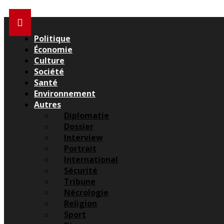
Politique
Économie
Culture
Société
Santé
Environnement
Autres
Diplomatie
Dossier
Interview
Portrait
International
Sécurité
Tribune
Nécrologie
Religion
Sport