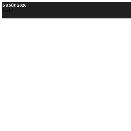
Aller
6 août 2026
au
15:17
contenu