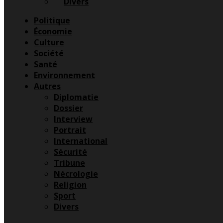
Divers
Menu
Politique
Économie
Culture
Société
Santé
Environnement
Autres
Diplomatie
Dossier
Interview
Portrait
International
Sécurité
Tribune
Nécrologie
Religion
Sport
Divers