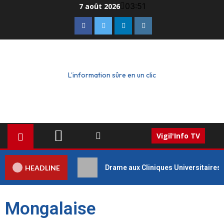
03:51
7 août 2026
L'information sûre en un clic
Vigil'Info TV
HEADLINE
Drame aux Cliniques Universitaires 
Mongalaise