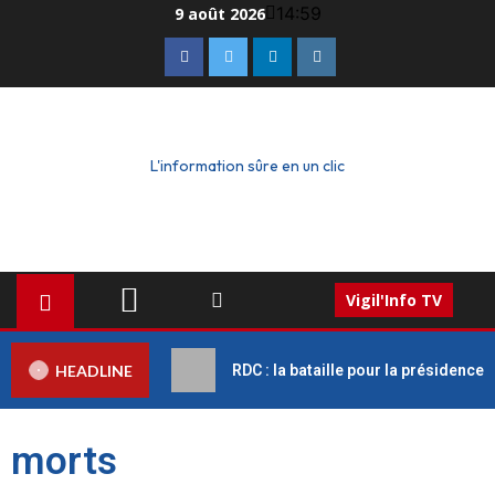
14:59
9 août 2026
L'information sûre en un clic
Vigil'Info TV
HEADLINE
RDC : la bataille pour la présidence
morts