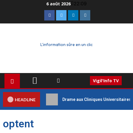
22:09
6 août 2026
L'information sûre en un clic
Vigil'Info TV
HEADLINE
Drame aux Cliniques Universitaires 
optent