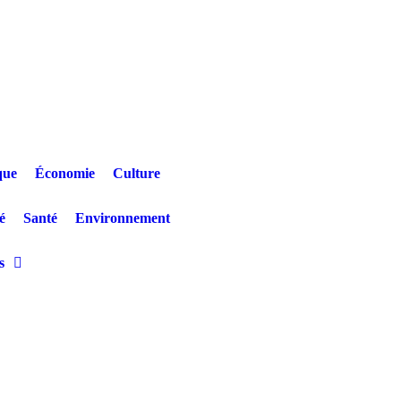
que
Économie
Culture
é
Santé
Environnement
s
nshasa : Un jeune patient décède après un refus de prise en charge en ple