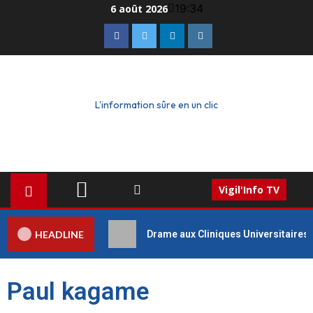
19:34
6 août 2026
L'information sûre en un clic
Vigil'Info TV
HEADLINE
Drame aux Cliniques Universitaires 
Paul kagame