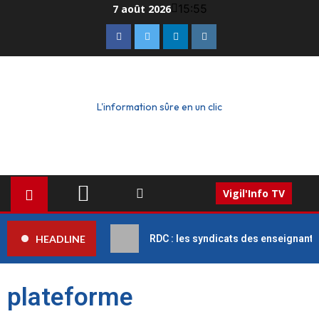
15:55
7 août 2026
L'information sûre en un clic
Vigil'Info TV
HEADLINE
RDC : les syndicats des enseignant
plateforme