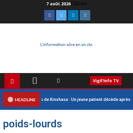
00:40
7 août 2026
L'information sûre en un clic
Vigil'Info TV
HEADLINE
ues Universitaires de Kinshasa : Un jeune patient décède après un r
poids-lourds