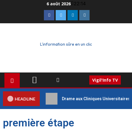
22:14
6 août 2026
L'information sûre en un clic
Vigil'Info TV
HEADLINE
Drame aux Cliniques Universitaires 
première étape