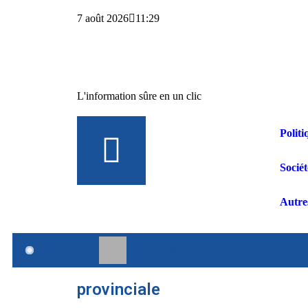
7 août 2026
11:29
L'information sûre en un clic
Politi
Sociét
Autre
headline
RDC : les syndicats des enseignants anno
provinciale