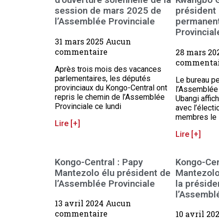
d’ouverture solennelle de la
Kwangbo G
session de mars 2025 de
président
l’Assemblée Provinciale
permanent
Provincial
31 mars 2025
Aucun
commentaire
28 mars 20
commentai
Après trois mois des vacances
parlementaires, les députés
Le bureau p
provinciaux du Kongo-Central ont
l’Assemblée 
repris le chemin de l’Assemblée
Ubangi affic
Provinciale ce lundi
avec l’électi
membres le
Lire [+]
Lire [+]
Kongo-Central : Papy
Kongo-Cen
Mantezolo élu président de
Mantezolo
l’Assemblée Provinciale
la présid
l’Assemblé
13 avril 2024
Aucun
commentaire
10 avril 20