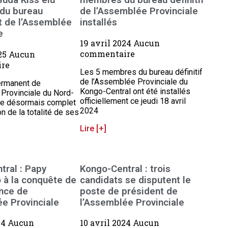
uda Kiss élu
membres du bureau définitif
 du bureau
de l’Assemblée Provinciale
 de l’Assemblée
installés
e
19 avril 2024
Aucun
commentaire
25
Aucun
re
Les 5 membres du bureau définitif
de l’Assemblée Provinciale du
ermanent de
Kongo-Central ont été installés
Provinciale du Nord-
officiellement ce jeudi 18 avril
he désormais complet
2024
on de la totalité de ses
Lire [+]
tral : Papy
Kongo-Central : trois
 à la conquête de
candidats se disputent le
ence de
poste de président de
e Provinciale
l’Assemblée Provinciale
24
Aucun
10 avril 2024
Aucun