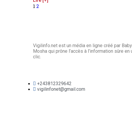
Lire [+]
1
2
Vigilinfo.net est un média en ligne créé par Baby
Mosha qui prône l’accès à l’information sûre en 
clic.
+243812329642
vigilinfonet@gmail.com