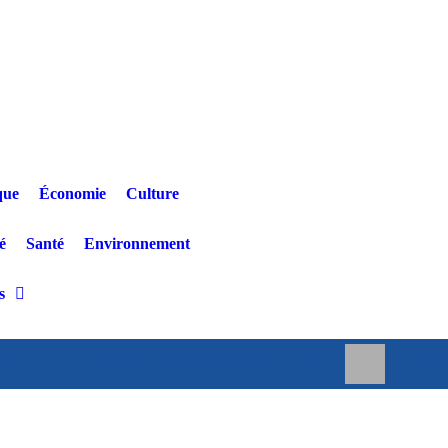
que
Économie
Culture
é
Santé
Environnement
s
ncent une non-reprise des cours dès le 1er septembre
Drame a