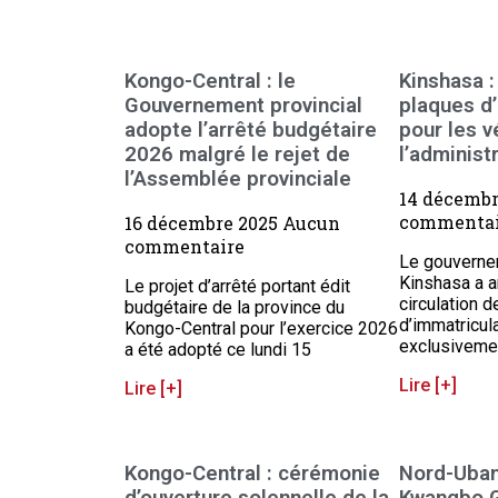
Kongo-Central : le
Kinshasa :
Gouvernement provincial
plaques d’
adopte l’arrêté budgétaire
pour les v
2026 malgré le rejet de
l’administ
l’Assemblée provinciale
14 décemb
commentai
16 décembre 2025
Aucun
commentaire
Le gouvernem
Kinshasa a a
Le projet d’arrêté portant édit
circulation 
budgétaire de la province du
d’immatricul
Kongo-Central pour l’exercice 2026
exclusivemen
a été adopté ce lundi 15
Lire [+]
Lire [+]
Kongo-Central : cérémonie
Nord-Ubang