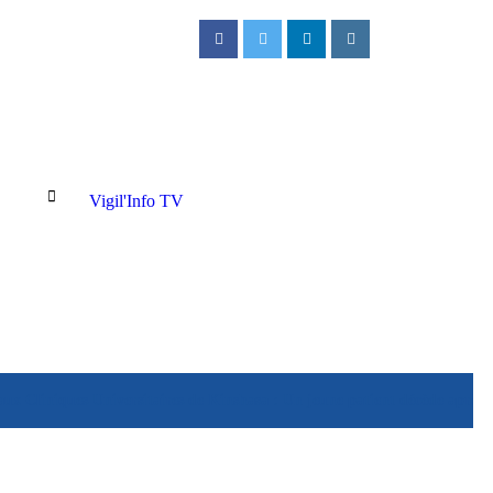
Vigil'Info TV
ux Cliniques Universitaires de Kinshasa : Un jeune patient décède après u