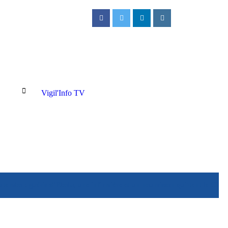
Vigil'Info TV
utembo : guéris d’Ebola, une infirmière et un nourrisson quittent le CTE