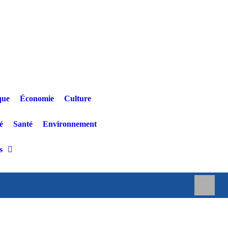
que
Économie
Culture
é
Santé
Environnement
s
’excellence au service de la mémoire et de la dignité
B