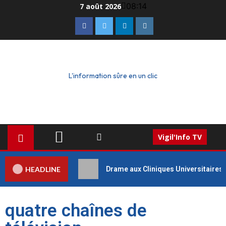
08:14
7 août 2026
L'information sûre en un clic
Vigil'Info TV
HEADLINE
Drame aux Cliniques Universitaires 
quatre chaînes de