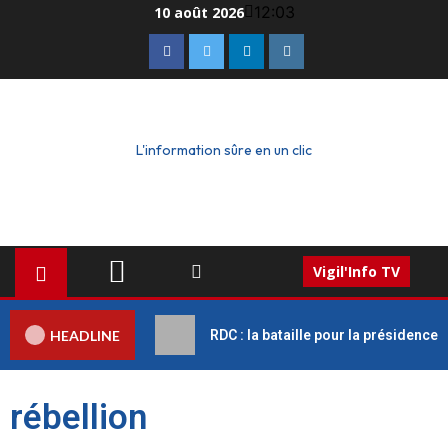
12:03
10 août 2026
L'information sûre en un clic
Vigil'Info TV
HEADLINE
RDC : la bataille pour la présidence
rébellion