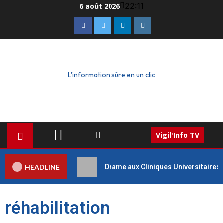
22:11
6 août 2026
L'information sûre en un clic
Vigil'Info TV
HEADLINE
Drame aux Cliniques Universitaires 
réhabilitation