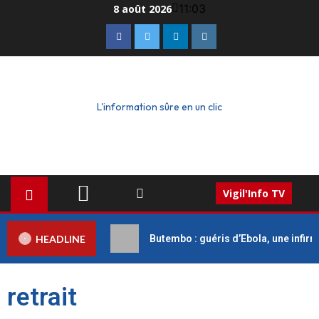
11:03
8 août 2026
L'information sûre en un clic
Vigil'Info TV
HEADLINE
Butembo : guéris d’Ebola, une infirm
retrait