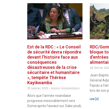
Est de la RDC : « Le Conseil
RDC/Goma
de sécurité devra répondre
bloque to
devant l’histoire face aux
d’entrées
conséquences
alimentai
désastreuses de la crise
28 février 20
sécuritaire et humanitaire
Jean-Baptis
», tempête Thérèse
Général Adjo
Kayikwamba
Fayulu a fai
25 janvier 2025
Aucun commentaire
lors de son 
Alors que l’armée rwandaise
Lire [+]
progresse inexorablement vers
Goma après l’assaut sur Sake jeudi,