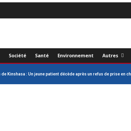
e
Société
Santé
Environnement
Autres
 de Kinshasa : Un jeune patient décède après un refus de prise en 