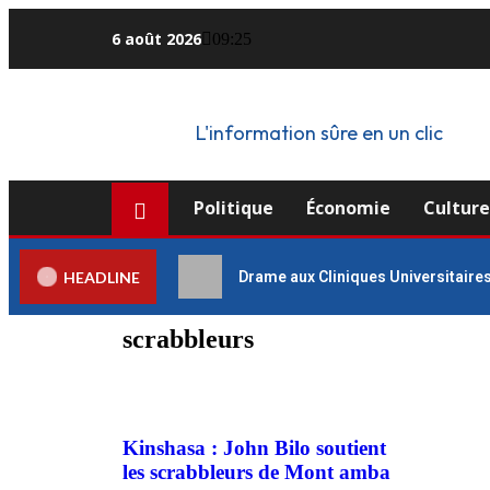
6 août 2026
09:25
L'information sûre en un clic
Politique
Économie
Cultur
HEADLINE
Drame aux Cliniques Universitaires
scrabbleurs
Kinshasa : John Bilo soutient
les scrabbleurs de Mont amba