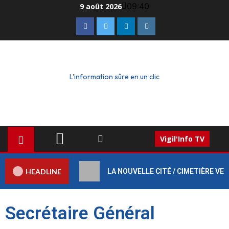
09:40
9 août 2026
L'information sûre en un clic
Vigil'Info TV
HEADLINE
LA NOUVELLE CITÉ / CIMETIÈRE VERT :
Secrétaire Général