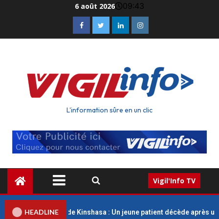
09:43
6 août 2026
L'information sûre en un clic
Vigil'Info TV
HEADLINE
ues Universitaires de Kinshasa : Un jeune patient décède après un r