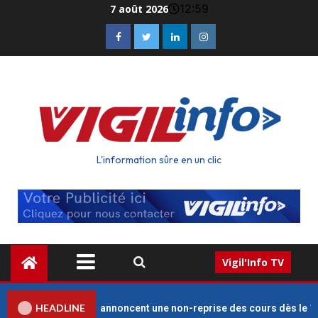
12:59
7 août 2026
L'information sûre en un clic
Vigil'Info TV
HEADLINE
ts des enseignants annoncent une non-reprise des cours dès le 1er