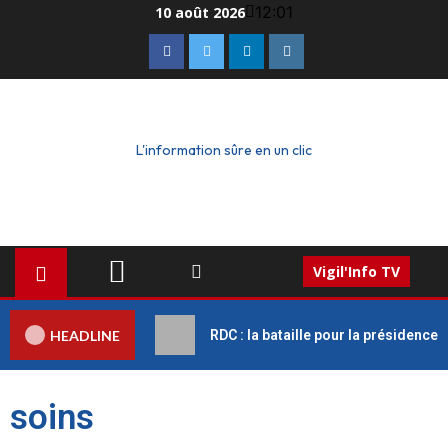
12:01
10 août 2026
L'information sûre en un clic
Vigil'Info TV
HEADLINE
RDC : la bataille pour la présidence
soins