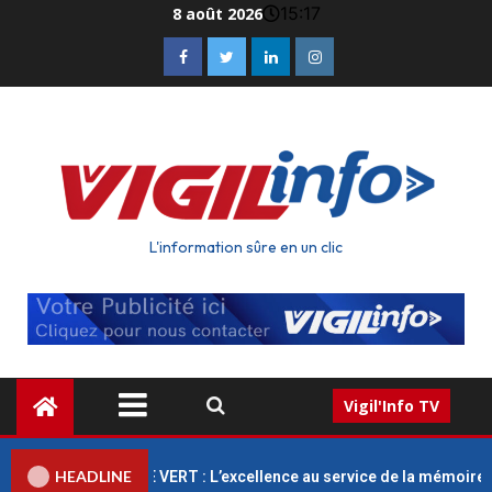
15:17
8 août 2026
L'information sûre en un clic
Vigil'Info TV
HEADLINE
 CITÉ / CIMETIÈRE VERT : L’excellence au service de la mémoire et 