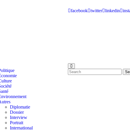
facebook
twitter
linkedin
ins
Politique
Se
Économie
Culture
Société
Santé
Environnement
Autres
Diplomatie
Dossier
Interview
Portrait
International