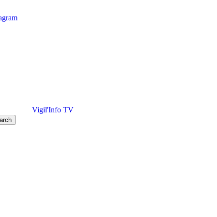
tagram
Vigil'Info TV
arch