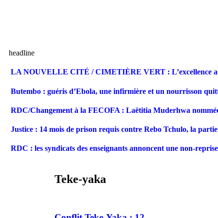
headline
LA NOUVELLE CITÉ / CIMETIÈRE VERT : L’excellence au ser
Butembo : guéris d’Ebola, une infirmière et un nourrisson qui
RDC/Changement à la FECOFA : Laëtitia Muderhwa nommée S
Justice : 14 mois de prison requis contre Rebo Tchulo, la parti
RDC : les syndicats des enseignants annoncent une non-reprise
Teke-yaka
Conflit Teke-Yaka : 12