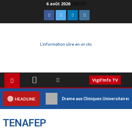
09:37
6 août 2026
L'information sûre en un clic
Vigil'Info TV
HEADLINE
Drame aux Cliniques Universitaires 
TENAFEP