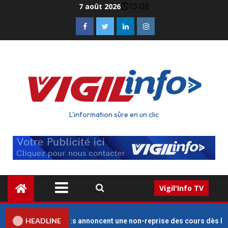
13:08
7 août 2026
L'information sûre en un clic
Vigil'Info TV
HEADLINE
cats des enseignants annoncent une non-reprise des cours dès le 1