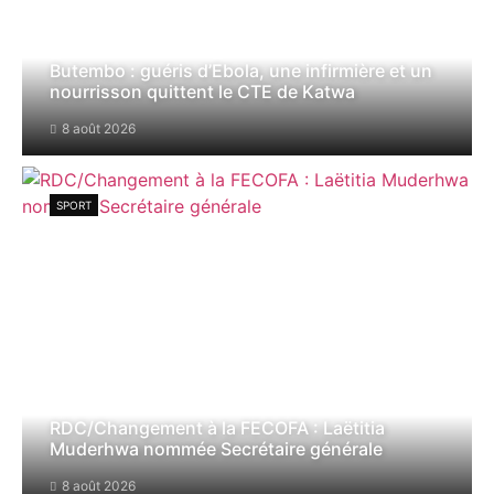
Butembo : guéris d’Ebola, une infirmière et un
nourrisson quittent le CTE de Katwa
8 août 2026
SPORT
RDC/Changement à la FECOFA : Laëtitia
Muderhwa nommée Secrétaire générale
8 août 2026