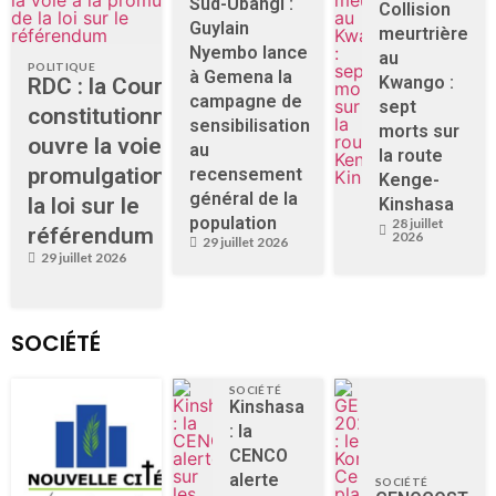
Sud-Ubangi :
Collision
Guylain
meurtrière
Nyembo lance
au
POLITIQUE
à Gemena la
Kwango :
RDC : la Cour
campagne de
sept
constitutionnelle
sensibilisation
morts sur
ouvre la voie à la
au
la route
promulgation de
recensement
Kenge-
général de la
la loi sur le
Kinshasa
population
28 juillet
référendum
2026
29 juillet 2026
29 juillet 2026
SOCIÉTÉ
SOCIÉTÉ
Kinshasa
: la
CENCO
alerte
SOCIÉTÉ