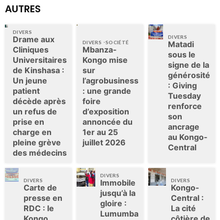
AUTRES
DIVERS
DIVERS
Drame aux
DIVERS
SOCIÉTÉ
Matadi
Cliniques
Mbanza-
sous le
Universitaires
Kongo mise
signe de la
de Kinshasa :
sur
générosité
Un jeune
l’agrobusiness
: Giving
patient
: une grande
Tuesday
décède après
foire
renforce
un refus de
d’exposition
son
prise en
annoncée du
ancrage
charge en
1er au 25
au Kongo-
pleine grève
juillet 2026
Central
des médecins
DIVERS
DIVERS
DIVERS
Immobile
Carte de
Kongo-
jusqu’à la
presse en
Central :
gloire :
RDC : le
La cité
Lumumba
Kongo
côtière de