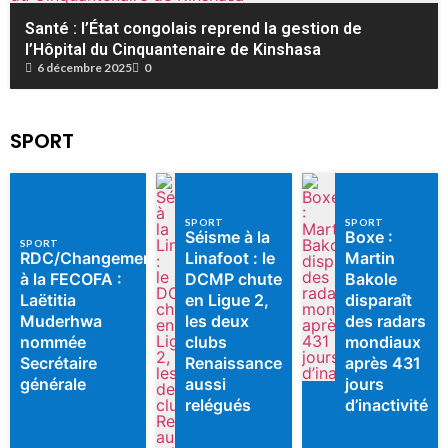
Santé : l’État congolais reprend la gestion de
l’Hôpital du Cinquantenaire de Kinshasa
6 décembre 2025
0
SPORT
SPORT
SPORT
Séisme à la
Boxe :
SPORT
RDC/Changement
Linafoot : le
Martin
à la FECOFA :
DCMP chute
Bakole
Laëtitia
en Ligue 2,
disparaît
Muderhwa
les deux
des radars
nommée
clubs
mondiaux
Secrétaire
Renaissance
après 431
générale
aussi
jours
relégués
d’inactivité