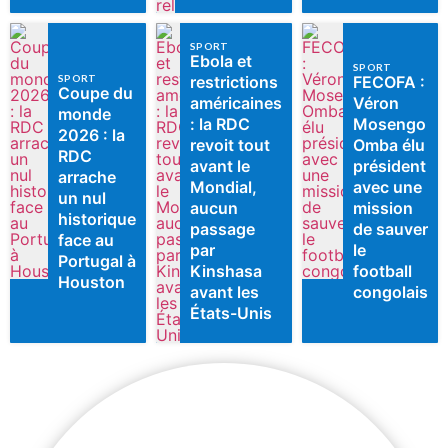
SPORT
Ebola et
SPORT
SPORT
restrictions
FECOFA :
Coupe du
américaines
Véron
monde
: la RDC
Mosengo
2026 : la
revoit tout
Omba élu
RDC
avant le
président
arrache
Mondial,
avec une
un nul
aucun
mission
historique
passage
de sauver
face au
par
le
Portugal à
Kinshasa
football
Houston
avant les
congolais
États-Unis