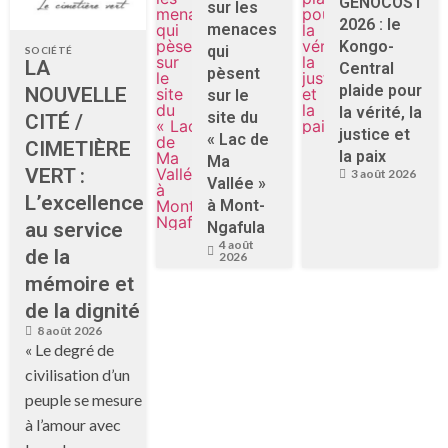
GENOCOST
sur les
2026 : le
menaces
Kongo-
qui
SOCIÉTÉ
LA
Central
pèsent
plaide pour
NOUVELLE
sur le
la vérité, la
site du
CITÉ /
justice et
« Lac de
CIMETIÈRE
la paix
Ma
VERT :
3 août 2026
Vallée »
L’excellence
à Mont-
au service
Ngafula
4 août
de la
2026
mémoire et
de la dignité
8 août 2026
« Le degré de
civilisation d’un
peuple se mesure
à l’amour avec