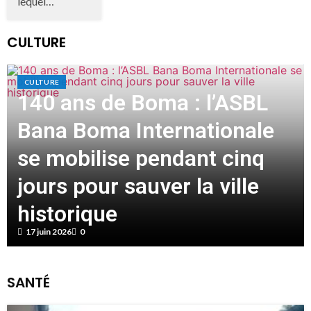
lequel…
CULTURE
CULTURE
140 ans de Boma : l’ASBL
Bana Boma Internationale
se mobilise pendant cinq
jours pour sauver la ville
historique
17 juin 2026
0
SANTÉ