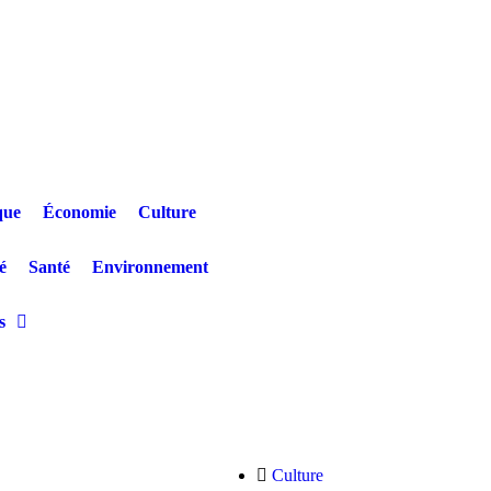
que
Économie
Culture
é
Santé
Environnement
s
nshasa : Un jeune patient décède après un refus de prise en charge en ple
Culture