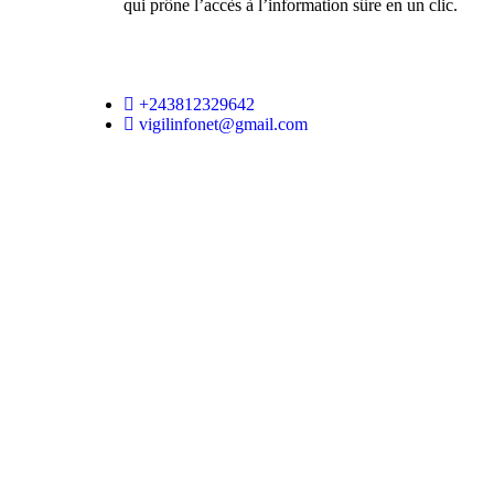
qui prône l’accès à l’information sûre en un clic.
+243812329642
vigilinfonet@gmail.com