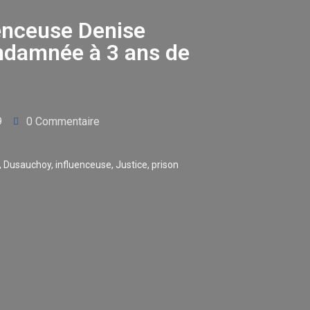
uenceuse Denise
damnée à 3 ans de
9
0 Commentaire
,
Dusauchoy
,
influenceuse
,
Justice
,
prison