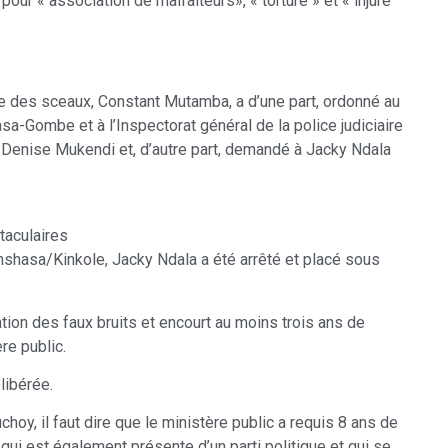
our « association de malfaiteurs», « torture » et « injure
rde des sceaux, Constant Mutamba, a d’une part, ordonné au
sa-Gombe et à l’Inspectorat général de la police judiciaire
re Denise Mukendi et, d’autre part, demandé à Jacky Ndala
taculaires
Kinshasa/Kinkole, Jacky Ndala a été arrêté et placé sous
ation des faux bruits et encourt au moins trois ans de
re public.
élibérée.
oy, il faut dire que le ministère public a requis 8 ans de
 qui est également présente d’un parti politique et qui se