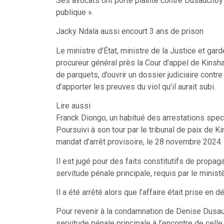
Ses avocats ont porté plainte contre Dusauchoy p
publique ».
Jacky Ndala aussi encourt 3 ans de prison
Le ministre d’État, ministre de la Justice et ga
procureur général près la Cour d’appel de Kinsha
de parquets, d’ouvrir un dossier judiciaire cont
d’apporter les preuves du viol qu’il aurait subi.
Lire aussi
Franck Diongo, un habitué des arrestations spec
Poursuivi à son tour par le tribunal de paix de 
mandat d’arrêt provisoire, le 28 novembre 2024.
Il est jugé pour des faits constitutifs de propag
servitude pénale principale, requis par le ministè
Il a été arrêté alors que l’affaire était prise en d
Pour revenir à la condamnation de Denise Dusauch
servitude pénale principale à l’encontre de celle