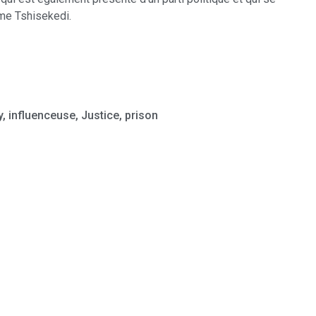
me Tshisekedi.
y
,
influenceuse
,
Justice
,
prison