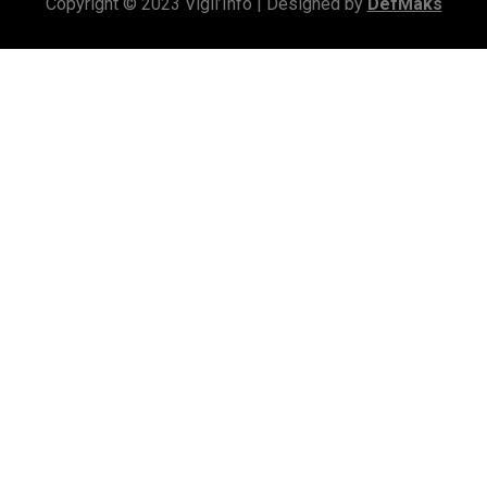
Copyright © 2023 Vigil’Info | Designed by
DefMaks