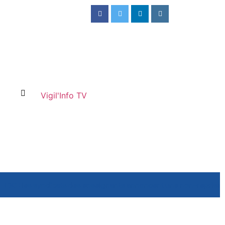
Vigil'Info TV
RDC : les syndicats des enseignants annoncent une non-reprise 