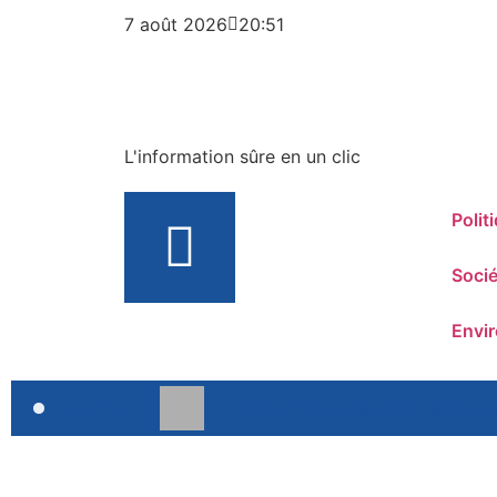
7 août 2026
20:51
L'information sûre en un clic
Polit
Socié
Envi
headline
Justice : 14 mois de prison requis c