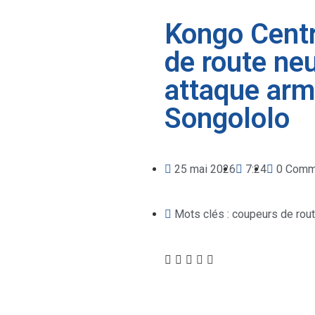
Kongo Centr
de route ne
attaque arm
Songololo
25 mai 2026
7:24
0 Comm
Mots clés :
coupeurs de rou