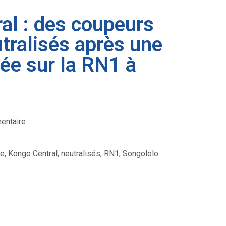
al : des coupeurs
utralisés après une
ée sur la RN1 à
entaire
te
,
Kongo Central
,
neutralisés
,
RN1
,
Songololo