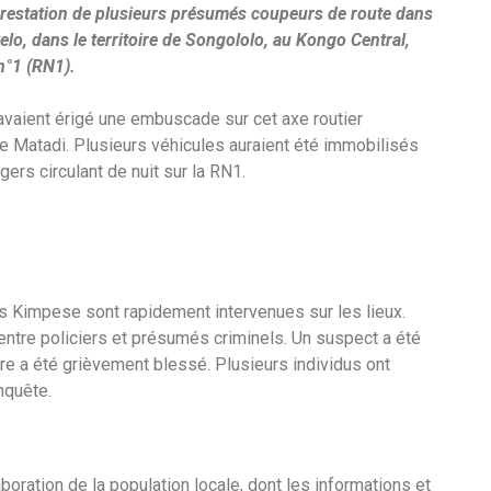
arrestation de plusieurs présumés coupeurs de route dans
lo, dans le territoire de Songololo, au Kongo Central,
n°1 (RN1).
 avaient érigé une embuscade sur cet axe routier
 de Matadi. Plusieurs véhicules auraient été immobilisés
ers circulant de nuit sur la RN1.
s Kimpese sont rapidement intervenues sur les lieux.
entre policiers et présumés criminels. Un suspect a été
utre a été grièvement blessé. Plusieurs individus ont
nquête.
boration de la population locale, dont les informations et