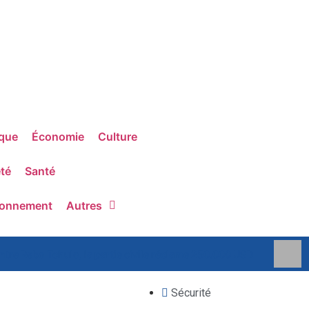
ique
Économie
Culture
té
Santé
ronnement
Autres
ontre Rebo Tchulo, la partie civile réclame 250.000 USD
Sécurité